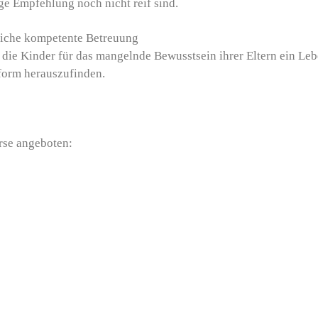
ge Empfehlung noch nicht reif sind.
zliche kompetente Betreuung
 die Kinder für das mangelnde Bewusstsein ihrer Eltern ein Le
lform herauszufinden.
rse angeboten: