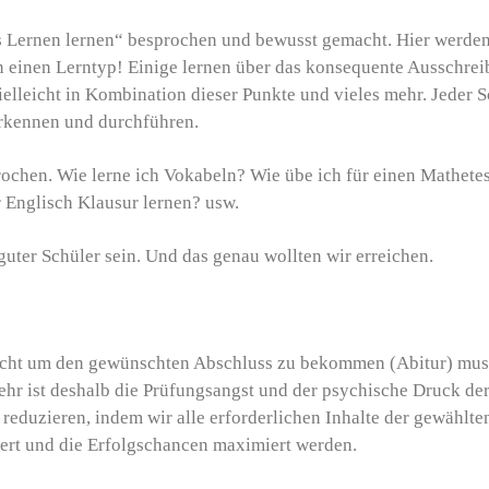
 Lernen lernen“ besprochen und bewusst gemacht. Hier werden 
n einen Lerntyp! Einige lernen über das konsequente Ausschreib
ielleicht in Kombination dieser Punkte und vieles mehr. Jeder 
erkennen und durchführen.
rochen. Wie lerne ich Vokabeln? Wie übe ich für einen Mathet
 Englisch Klausur lernen? usw.
 guter Schüler sein. Und das genau wollten wir erreichen.
sucht um den gewünschten Abschluss zu bekommen (Abitur) muss 
ehr ist deshalb die Prüfungsangst und der psychische Druck der
zu reduzieren, indem wir alle erforderlichen Inhalte der gewäh
iert und die Erfolgschancen maximiert werden.