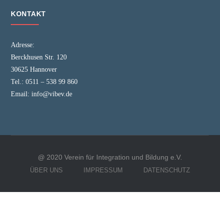
KONTAKT
Adresse:
Berckhusen Str. 120
30625 Hannover
Tel.:
0511 – 538 99 860
Email:
info@vibev.de
@ 2020 Verein für Integration und Bildung e.V.
ÜBER UNS
IMPRESSUM
DATENSCHUTZ